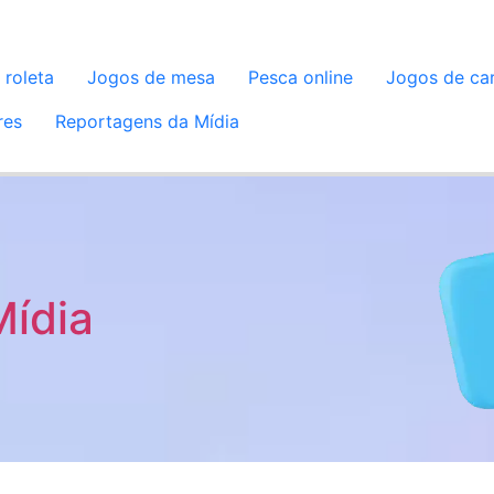
 roleta
Jogos de mesa
Pesca online
Jogos de ca
res
Reportagens da Mídia
Mídia