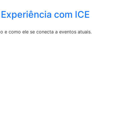
 Experiência com ICE
o e como ele se conecta a eventos atuais.