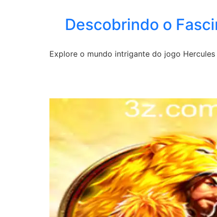
Descobrindo o Fasci
Explore o mundo intrigante do jogo Hercules