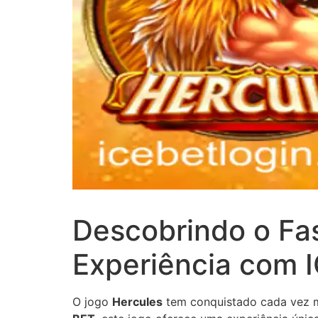
Descobrindo o Fa
Experiência com 
O jogo
Hercules
tem conquistado cada vez ma