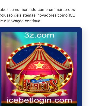
stabelece no mercado como um marco dos
 inclusão de sistemas inovadores como ICE
de e inovação contínua.