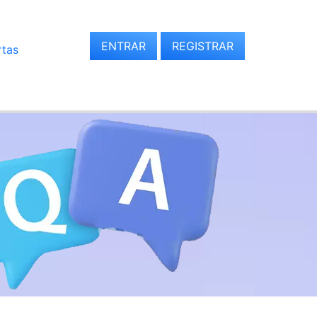
ENTRAR
REGISTRAR
rtas