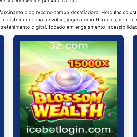
ncias imersivas e personalizadas.
fascinante e ao mesmo tempo desafiadora, Hercules se e
 indústria continua a evoluir, jogos como Hercules, com a
tretenimento digital, focado em engajamento, acessibilida