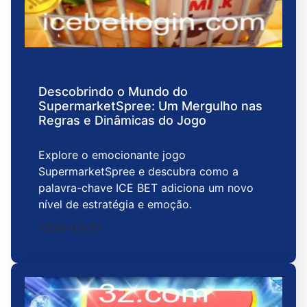
Descobrindo o Mundo do
SupermarketSpree: Um Mergulho nas
Regras e Dinâmicas do Jogo
Explore o emocionante jogo
SupermarketSpree e descubra como a
palavra-chave ICE BET adiciona um novo
nível de estratégia e emoção.
2026-03-13