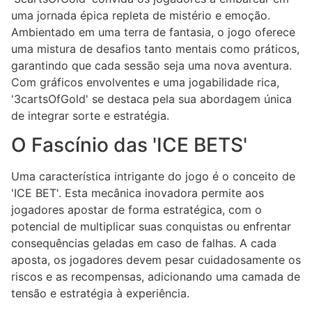
uma jornada épica repleta de mistério e emoção.
Ambientado em uma terra de fantasia, o jogo oferece
uma mistura de desafios tanto mentais como práticos,
garantindo que cada sessão seja uma nova aventura.
Com gráficos envolventes e uma jogabilidade rica,
'3cartsOfGold' se destaca pela sua abordagem única
de integrar sorte e estratégia.
O Fascínio das 'ICE BETS'
Uma característica intrigante do jogo é o conceito de
'ICE BET'. Esta mecânica inovadora permite aos
jogadores apostar de forma estratégica, com o
potencial de multiplicar suas conquistas ou enfrentar
consequências geladas em caso de falhas. A cada
aposta, os jogadores devem pesar cuidadosamente os
riscos e as recompensas, adicionando uma camada de
tensão e estratégia à experiência.