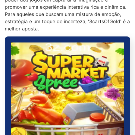
promover uma experiência interativa rica e dinâmica.
Para aqueles que buscam uma mistura de emoção,
estratégia e um toque de incerteza, '3cartsOfGold' é a
melhor aposta.