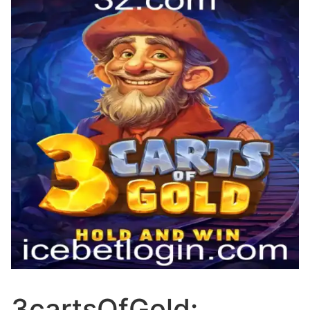
3cartsOfGold: