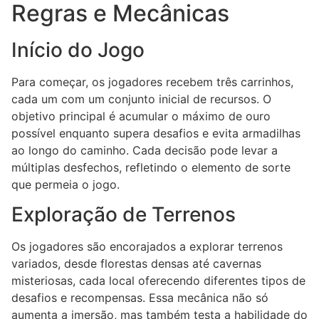
Regras e Mecânicas
Início do Jogo
Para começar, os jogadores recebem três carrinhos,
cada um com um conjunto inicial de recursos. O
objetivo principal é acumular o máximo de ouro
possível enquanto supera desafios e evita armadilhas
ao longo do caminho. Cada decisão pode levar a
múltiplas desfechos, refletindo o elemento de sorte
que permeia o jogo.
Exploração de Terrenos
Os jogadores são encorajados a explorar terrenos
variados, desde florestas densas até cavernas
misteriosas, cada local oferecendo diferentes tipos de
desafios e recompensas. Essa mecânica não só
aumenta a imersão, mas também testa a habilidade do