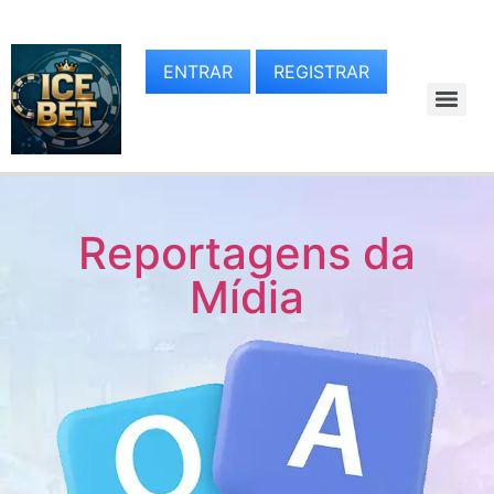
ENTRAR
REGISTRAR
Reportagens da
Mídia