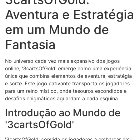
Aventura e Estratégia
em um Mundo de
Fantasia
No universo cada vez mais expansivo dos jogos
online, '3cartsOfGold' emerge como uma experiência
única que combina elementos de aventura, estratégia
e sorte. Este jogo cativante transporta os jogadores
para um reino místico, onde tesouros escondidos e
desafios enigmáticos aguardam a cada esquina.
Introdução ao Mundo de
'3cartsOfGold'
'3cartsOfGold' convida os jogadores a embarcar em