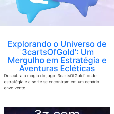
Explorando o Universo de
'3cartsOfGold': Um
Mergulho em Estratégia e
Aventuras Ecléticas
Descubra a magia do jogo '3cartsOfGold', onde
estratégia e a sorte se encontram em um cenário
envolvente.