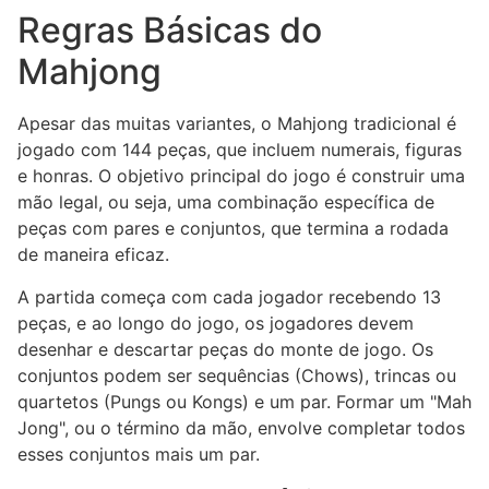
Regras Básicas do
Mahjong
Apesar das muitas variantes, o Mahjong tradicional é
jogado com 144 peças, que incluem numerais, figuras
e honras. O objetivo principal do jogo é construir uma
mão legal, ou seja, uma combinação específica de
peças com pares e conjuntos, que termina a rodada
de maneira eficaz.
A partida começa com cada jogador recebendo 13
peças, e ao longo do jogo, os jogadores devem
desenhar e descartar peças do monte de jogo. Os
conjuntos podem ser sequências (Chows), trincas ou
quartetos (Pungs ou Kongs) e um par. Formar um "Mah
Jong", ou o término da mão, envolve completar todos
esses conjuntos mais um par.