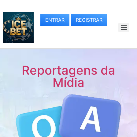
ENTRAR
REGISTRAR
Reportagens da
Mídia