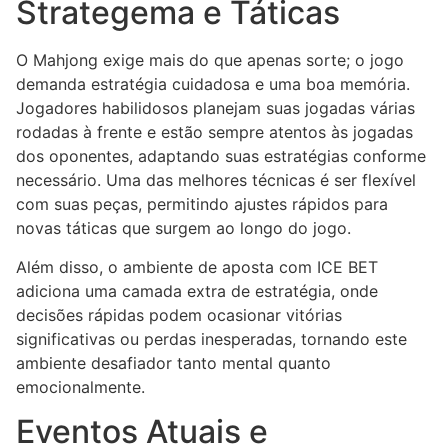
Strategema e Táticas
O Mahjong exige mais do que apenas sorte; o jogo
demanda estratégia cuidadosa e uma boa memória.
Jogadores habilidosos planejam suas jogadas várias
rodadas à frente e estão sempre atentos às jogadas
dos oponentes, adaptando suas estratégias conforme
necessário. Uma das melhores técnicas é ser flexível
com suas peças, permitindo ajustes rápidos para
novas táticas que surgem ao longo do jogo.
Além disso, o ambiente de aposta com ICE BET
adiciona uma camada extra de estratégia, onde
decisões rápidas podem ocasionar vitórias
significativas ou perdas inesperadas, tornando este
ambiente desafiador tanto mental quanto
emocionalmente.
Eventos Atuais e