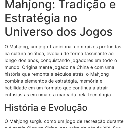
Mahjong: Tradição e
Estratégia no
Universo dos Jogos
O Mahjong, um jogo tradicional com raízes profundas
na cultura asiática, evoluiu de forma fascinante ao
longo dos anos, conquistando jogadores em todo o
mundo. Originalmente jogado na China e com uma
história que remonta a séculos atrás, o Mahjong
combina elementos de estratégia, memória e
habilidade em um formato que continua a atrair
entusiastas em uma era marcada pela tecnologia.
História e Evolução
O Mahjong surgiu como um jogo de recreação durante
a dinastia Qing na China, por volta do século XIX. Sua