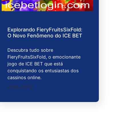
Explorando FieryFruitsSixFold:
O Novo Fenômeno do ICE BET
Descubra tudo sobre
FieryFruitsSixFold, o emocionante
jogo de ICE BET que está
conquistando os entusiastas dos
cassinos online.
2026-02-12