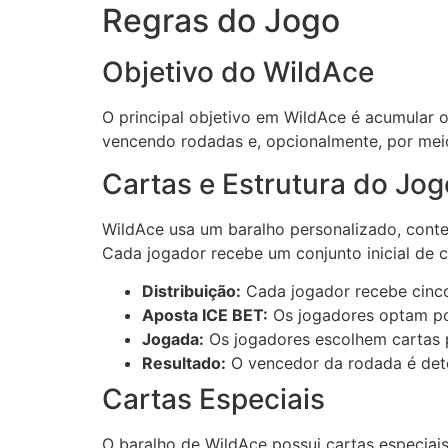
Regras do Jogo
Objetivo do WildAce
O principal objetivo em WildAce é acumular 
vencendo rodadas e, opcionalmente, por mei
Cartas e Estrutura do Jog
WildAce usa um baralho personalizado, conte
Cada jogador recebe um conjunto inicial de c
Distribuição:
Cada jogador recebe cinco 
Aposta ICE BET:
Os jogadores optam por
Jogada:
Os jogadores escolhem cartas pa
Resultado:
O vencedor da rodada é dete
Cartas Especiais
O baralho de WildAce possui cartas especiai