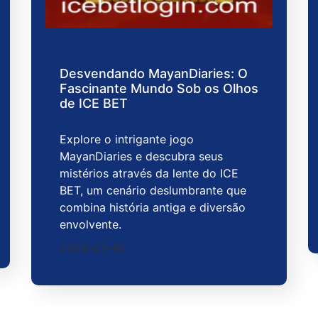
Desvendando MayanDiaries: O
Fascinante Mundo Sob os Olhos
de ICE BET
Explore o intrigante jogo
MayanDiaries e descubra seus
mistérios através da lente do ICE
BET, um cenário deslumbrante que
combina história antiga e diversão
envolvente.
2026-03-16