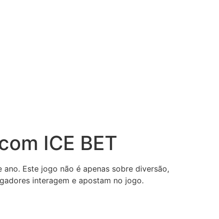
 com ICE BET
ano. Este jogo não é apenas sobre diversão,
gadores interagem e apostam no jogo.