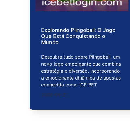
Explorando Plingoball: O Jogo
Que Está Conquistando o
Mundo
Descubra tudo sobre Plingoball, um
novo jogo empolgante que combina
estratégia e diversão, incorporando
a emocionante dinâmica de apostas
conhecida como ICE BET.
2026-06-21