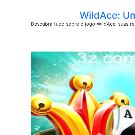
WildAce: Um
Descubra tudo sobre o jogo WildAce, suas reg