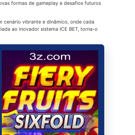
ovas formas de gameplay e desafios futuros
m cenário vibrante e dinâmico, onde cada
aliada ao inovador sistema ICE BET, torna-o