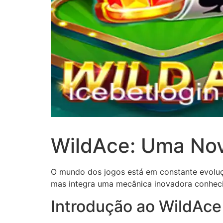
WildAce: Uma Nov
O mundo dos jogos está em constante evoluç
mas integra uma mecânica inovadora conhec
Introdução ao WildAce