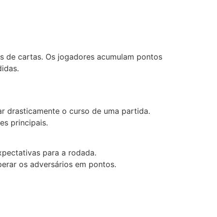
as de cartas. Os jogadores acumulam pontos
idas.
r drasticamente o curso de uma partida.
s principais.
pectativas para a rodada.
perar os adversários em pontos.