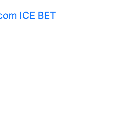
 com ICE BET