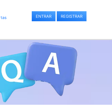
ENTRAR
REGISTRAR
rtas