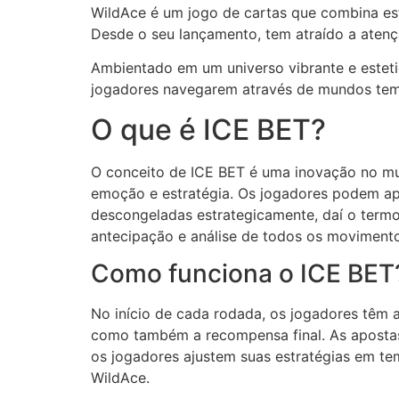
WildAce é um jogo de cartas que combina est
Desde o seu lançamento, tem atraído a atençã
Ambientado em um universo vibrante e esteti
jogadores navegarem através de mundos temá
O que é ICE BET?
O conceito de ICE BET é uma inovação no mu
emoção e estratégia. Os jogadores podem ap
descongeladas estrategicamente, daí o termo
antecipação e análise de todos os movimento
Como funciona o ICE BET
No início de cada rodada, os jogadores têm a
como também a recompensa final. As apostas
os jogadores ajustem suas estratégias em tem
WildAce.