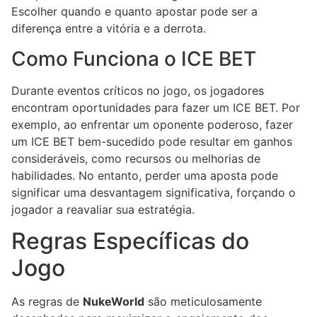
Escolher quando e quanto apostar pode ser a
diferença entre a vitória e a derrota.
Como Funciona o ICE BET
Durante eventos críticos no jogo, os jogadores
encontram oportunidades para fazer um ICE BET. Por
exemplo, ao enfrentar um oponente poderoso, fazer
um ICE BET bem-sucedido pode resultar em ganhos
consideráveis, como recursos ou melhorias de
habilidades. No entanto, perder uma aposta pode
significar uma desvantagem significativa, forçando o
jogador a reavaliar sua estratégia.
Regras Específicas do
Jogo
As regras de
NukeWorld
são meticulosamente