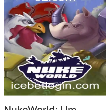
NukeWorld: Um