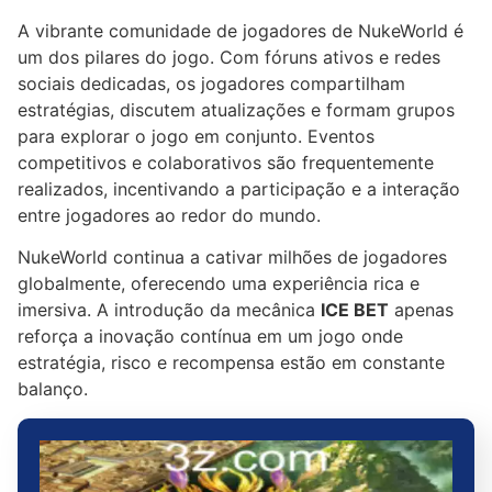
A vibrante comunidade de jogadores de NukeWorld é
um dos pilares do jogo. Com fóruns ativos e redes
sociais dedicadas, os jogadores compartilham
estratégias, discutem atualizações e formam grupos
para explorar o jogo em conjunto. Eventos
competitivos e colaborativos são frequentemente
realizados, incentivando a participação e a interação
entre jogadores ao redor do mundo.
NukeWorld continua a cativar milhões de jogadores
globalmente, oferecendo uma experiência rica e
imersiva. A introdução da mecânica
ICE BET
apenas
reforça a inovação contínua em um jogo onde
estratégia, risco e recompensa estão em constante
balanço.