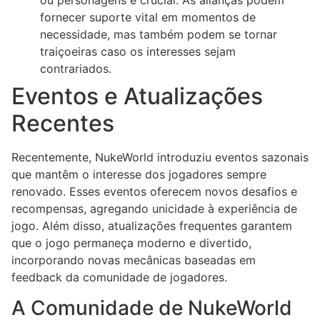
ou personagens é crucial. As alianças podem
fornecer suporte vital em momentos de
necessidade, mas também podem se tornar
traiçoeiras caso os interesses sejam
contrariados.
Eventos e Atualizações
Recentes
Recentemente, NukeWorld introduziu eventos sazonais
que mantêm o interesse dos jogadores sempre
renovado. Esses eventos oferecem novos desafios e
recompensas, agregando unicidade à experiência de
jogo. Além disso, atualizações frequentes garantem
que o jogo permaneça moderno e divertido,
incorporando novas mecânicas baseadas em
feedback da comunidade de jogadores.
A Comunidade de NukeWorld