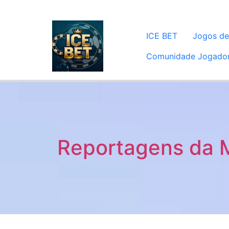
ICE BET
Jogos de
Comunidade Jogado
Reportagens da 