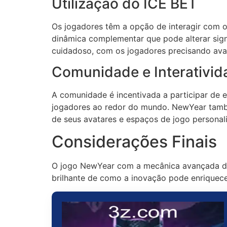
Utilização do ICE BET
Os jogadores têm a opção de interagir com o
dinâmica complementar que pode alterar sign
cuidadoso, com os jogadores precisando avali
Comunidade e Interativid
A comunidade é incentivada a participar de 
jogadores ao redor do mundo. NewYear també
de seus avatares e espaços de jogo personal
Considerações Finais
O jogo NewYear com a mecânica avançada de 
brilhante de como a inovação pode enriquece