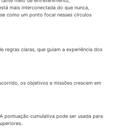
tante meio de entretenimento,
tá mais interconectada do que nunca,
se como um ponto focal nesses círculos
 regras claras, que guiam a experiência dos
corrido, os objetivos e missões crescem em
 A pontuação cumulativa pode ser usada para
uperiores.