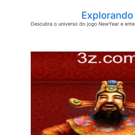
Explorando
Descubra o universo do jogo NewYear e enten