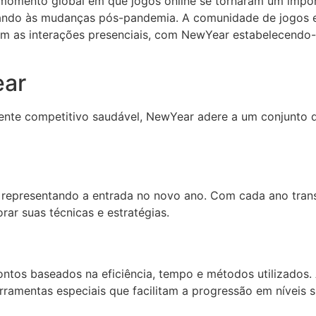
omento global em que jogos online se tornaram um impor
ndo às mudanças pós-pandemia. A comunidade de jogos es
em as interações presenciais, com NewYear estabelecendo-
ear
nte competitivo saudável, NewYear adere a um conjunto de
 representando a entrada no novo ano. Com cada ano trans
ar suas técnicas e estratégias.
ntos baseados na eficiência, tempo e métodos utilizados.
ramentas especiais que facilitam a progressão em níveis s