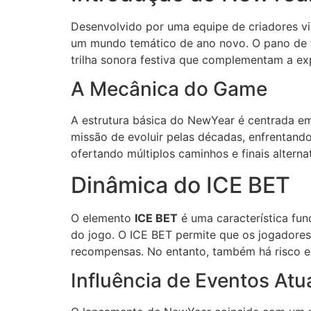
Desenvolvido por uma equipe de criadores v
um mundo temático de ano novo. O pano de f
trilha sonora festiva que complementam a exp
A Mecânica do Game
A estrutura básica do NewYear é centrada em
missão de evoluir pelas décadas, enfrentando
ofertando múltiplos caminhos e finais alterna
Dinâmica do ICE BET
O elemento
ICE BET
é uma característica fu
do jogo. O ICE BET permite que os jogadores
recompensas. No entanto, também há risco en
Influência de Eventos Atu