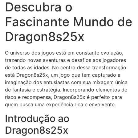
Descubra o
Fascinante Mundo de
Dragon8s25x
O universo dos jogos está em constante evolução,
trazendo novas aventuras e desafios aos jogadores
de todas as idades. No centro dessa transformação
está Dragon8s25x, um jogo que tem capturado a
imaginação dos entusiastas com sua mixagem única
de fantasia e estratégia. Incorporando elementos de
risco e recompensa, Dragon8s25x é perfeito para
quem busca uma experiência rica e envolvente.
Introdução ao
Dragon8s25x