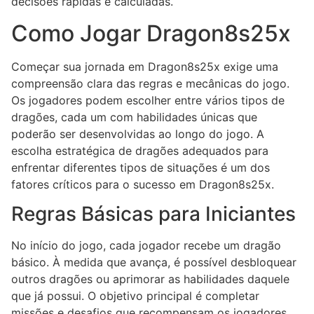
decisões rápidas e calculadas.
Como Jogar Dragon8s25x
Começar sua jornada em Dragon8s25x exige uma
compreensão clara das regras e mecânicas do jogo.
Os jogadores podem escolher entre vários tipos de
dragões, cada um com habilidades únicas que
poderão ser desenvolvidas ao longo do jogo. A
escolha estratégica de dragões adequados para
enfrentar diferentes tipos de situações é um dos
fatores críticos para o sucesso em Dragon8s25x.
Regras Básicas para Iniciantes
No início do jogo, cada jogador recebe um dragão
básico. À medida que avança, é possível desbloquear
outros dragões ou aprimorar as habilidades daquele
que já possui. O objetivo principal é completar
missões e desafios que recompensam os jogadores