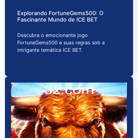
Explorando FortuneGems500: O
Fascinante Mundo de ICE BET
Descubra o emocionante jogo
FortuneGems500 e suas regras sob a
intrigante temática ICE BET.
2026-06-14