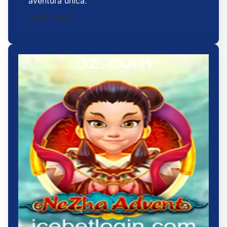
aventura única.
2026-04-27