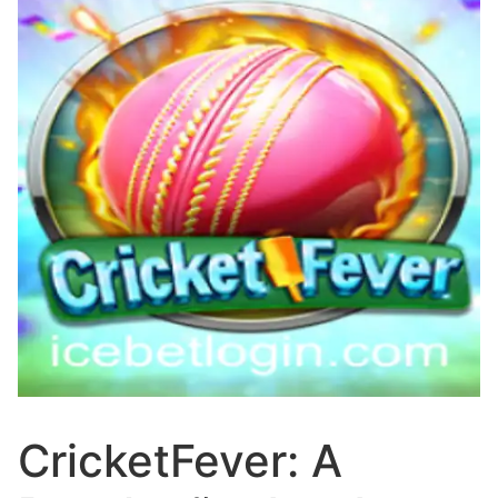
CricketFever: A