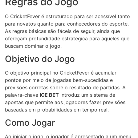
Regras do Jogo
O CricketFever é estruturado para ser acessível tanto
para novatos quanto para conhecedores do esporte.
As regras básicas são fáceis de seguir, ainda que
ofereçam profundidade estratégica para aqueles que
buscam dominar o jogo.
Objetivo do Jogo
O objetivo principal no CricketFever é acumular
pontos por meio de jogadas bem-sucedidas e
previsões corretas sobre o resultado de partidas. A
palavra-chave
ICE BET
introduz um sistema de
apostas que permite aos jogadores fazer previsões
baseadas em probabilidades em tempo real.
Como Jogar
Ao iniciar o jogo, o jogador é apresentado a um menu