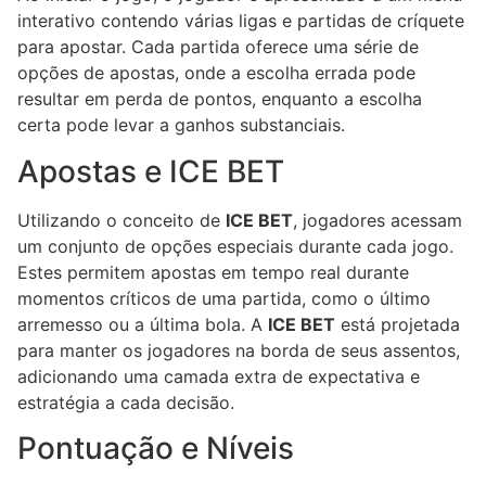
interativo contendo várias ligas e partidas de críquete
para apostar. Cada partida oferece uma série de
opções de apostas, onde a escolha errada pode
resultar em perda de pontos, enquanto a escolha
certa pode levar a ganhos substanciais.
Apostas e ICE BET
Utilizando o conceito de
ICE BET
, jogadores acessam
um conjunto de opções especiais durante cada jogo.
Estes permitem apostas em tempo real durante
momentos críticos de uma partida, como o último
arremesso ou a última bola. A
ICE BET
está projetada
para manter os jogadores na borda de seus assentos,
adicionando uma camada extra de expectativa e
estratégia a cada decisão.
Pontuação e Níveis