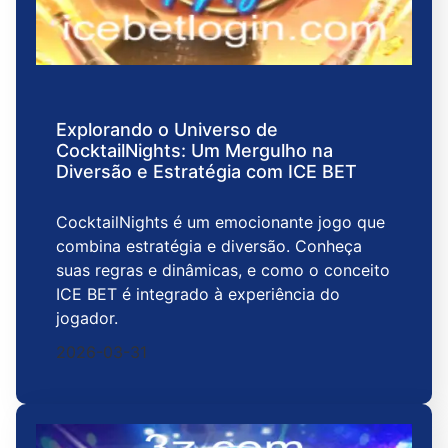
Explorando o Universo de
CocktailNights: Um Mergulho na
Diversão e Estratégia com ICE BET
CocktailNights é um emocionante jogo que
combina estratégia e diversão. Conheça
suas regras e dinâmicas, e como o conceito
ICE BET é integrado à experiência do
jogador.
2026-03-31