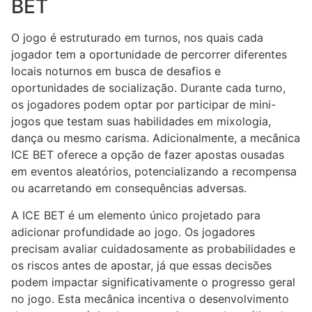
BET
O jogo é estruturado em turnos, nos quais cada
jogador tem a oportunidade de percorrer diferentes
locais noturnos em busca de desafios e
oportunidades de socialização. Durante cada turno,
os jogadores podem optar por participar de mini-
jogos que testam suas habilidades em mixologia,
dança ou mesmo carisma. Adicionalmente, a mecânica
ICE BET oferece a opção de fazer apostas ousadas
em eventos aleatórios, potencializando a recompensa
ou acarretando em consequências adversas.
A ICE BET é um elemento único projetado para
adicionar profundidade ao jogo. Os jogadores
precisam avaliar cuidadosamente as probabilidades e
os riscos antes de apostar, já que essas decisões
podem impactar significativamente o progresso geral
no jogo. Esta mecânica incentiva o desenvolvimento