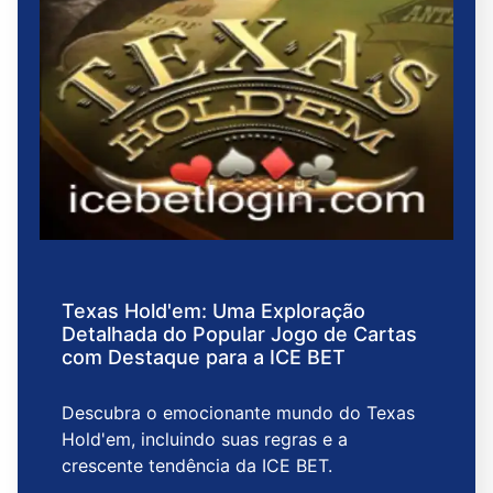
Texas Hold'em: Uma Exploração
Detalhada do Popular Jogo de Cartas
com Destaque para a ICE BET
Descubra o emocionante mundo do Texas
Hold'em, incluindo suas regras e a
crescente tendência da ICE BET.