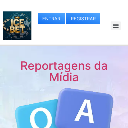
ENTRAR
REGISTRAR
Reportagens da
Mídia