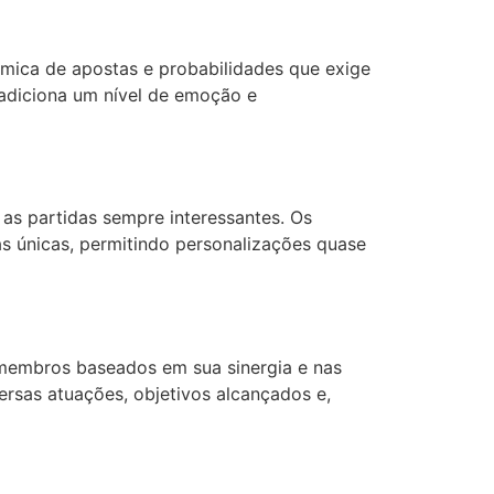
âmica de apostas e probabilidades que exige
 adiciona um nível de emoção e
s partidas sempre interessantes. Os
as únicas, permitindo personalizações quase
 membros baseados em sua sinergia e nas
ersas atuações, objetivos alcançados e,