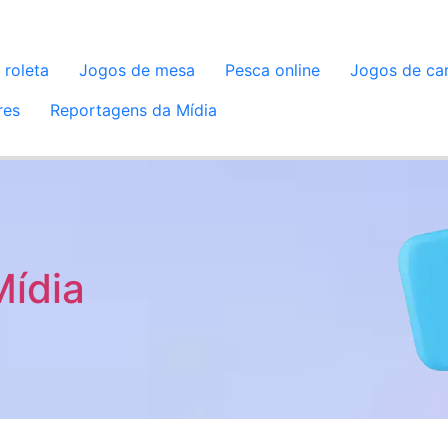
 roleta
Jogos de mesa
Pesca online
Jogos de ca
res
Reportagens da Mídia
Mídia