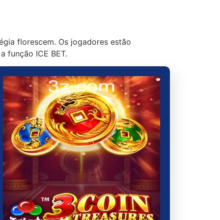
égia florescem. Os jogadores estão
 a função ICE BET.