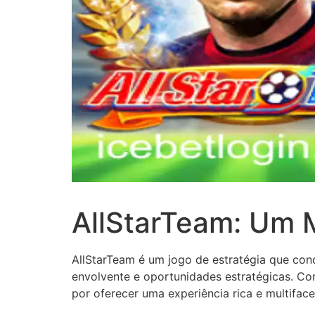
AllStarTeam: Um 
AllStarTeam é um jogo de estratégia que con
envolvente e oportunidades estratégicas. C
por oferecer uma experiência rica e multiface