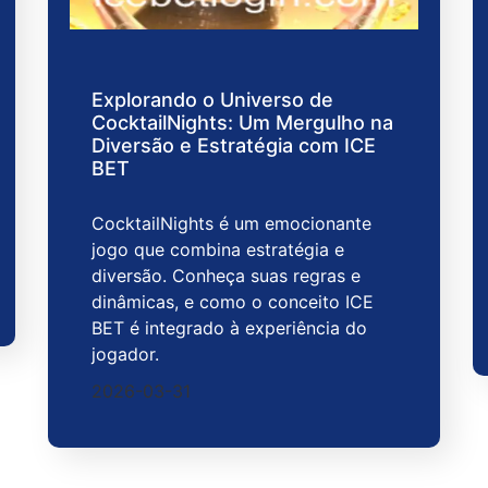
Explorando o Universo de
CocktailNights: Um Mergulho na
Diversão e Estratégia com ICE
BET
CocktailNights é um emocionante
jogo que combina estratégia e
diversão. Conheça suas regras e
dinâmicas, e como o conceito ICE
BET é integrado à experiência do
jogador.
2026-03-31