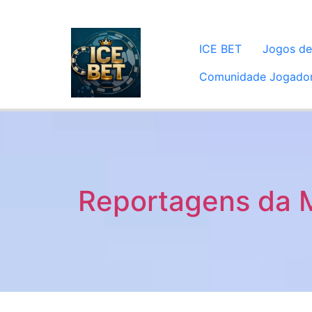
ICE BET
Jogos de
Comunidade Jogado
Reportagens da 