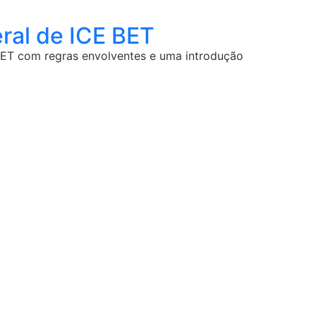
ral de ICE BET
BET com regras envolventes e uma introdução